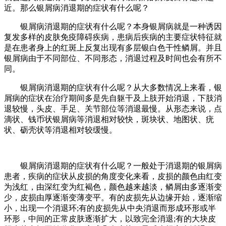
近。那么银屑病消退期的症状有什么呢？
银屑病消退期的症状有什么呢？本身银屑病就是一种诱因
复发多样的皮肤免疫障碍疾病，患病后疾病的主要症状特征就
是在患者身上的红斑上反复出现有多层银白色干性鳞屑。并且
银屑病由于不同部位、不同形态，消退过程及时间也会有所不
同。
银屑病消退期的症状有什么呢？从大多数情况上来看，银
屑病的症状在治疗期间多是先自躯干及上肢开始消退，下肢消
退较慢，头皮、手足、关节部位等消退最慢。从形态来说，点
滴状、钱币状银屑病等消退相对较快，斑块状、地图状、疣
状、砺壳状等消退相对较缓慢。
银屑病消退期的症状有什么呢？一般处于消退期的银屑病
患者，疾病的症状从皮损的角度变化来看，皮损的颜色由红变
为浅红，由深红变为红褐色，颜色越来越淡，鳞屑由多逐渐变
少，皮损由厚逐渐变薄变平。有的皮损先从边缘开始，逐渐缩
小，出现一个消退环;有的皮损先从中央消退而形成环形或半
环形，中间的正常皮肤逐渐扩大，以致完全消退;有的大块皮