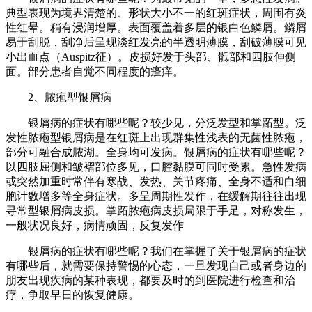
典型表现为境界清楚的、形状大小不一的红斑症状，周围有炎
性红晕。稍有浸润增厚。表面覆盖着多层的银白色鳞屑。鳞屑
易于刮脱，刮净后呈现淡红发亮的半透明薄膜，刮破薄膜可见
小出血点（Auspitz征）。皮损好发于头部、骶部和四肢伸侧
面。部分患者自觉不同程度的瘙痒。
2、脓疱型银屑病
银屑病的症状有哪些呢？较少见，分泛发型和掌跖型。泛
发性脓疱型银屑病是在红斑上出现群集性浅表的无菌性脓疱，
部分可融合成脓湖。全身均可发病。银屑病的症状有哪些呢？
以四肢屈侧和皱褶部位多见，口腔黏膜可同时受累。急性发病
或突然加重时常伴有寒战、发热、关节疼痛、全身不适和白细
胞计数增多等全身症状。多呈周期性发作，在缓解期往往出现
寻常型银屑病皮损。掌跖脓疱病皮损局限于手足，对称发生，
一般状况良好，病情顽固，反复发作
银屑病的症状有哪些呢？我们在掌握了关于银屑病的症状
有哪些后，就需要保持警惕的心态，一旦发现自己或者身边的
朋友出现疾病的某种表现，都要及时的到医院进行检查和治
疗，争取早日的恢复健康。