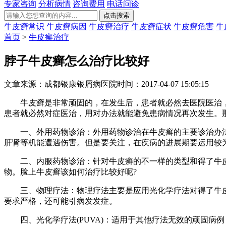
专家咨询
分析病情
咨询费用
电话问诊
牛皮癣常识
牛皮癣病因
牛皮癣治疗
牛皮癣症状
牛皮癣危害
牛
首页
>
牛皮癣治疗
脖子牛皮癣怎么治疗比较好
文章来源：成都银康银屑病医院
时间：2017-04-07 15:05:15
牛皮癣是非常顽固的，在发生后，患者就必然去医院医治，
患者就必然对症医治，用对办法就能避免患病情况再次发生。
一、外用药物诊治：外用药物诊治在牛皮癣的主要诊治办法
肝肾等机能遭遇伤害。但是要关注，在疾病的进展期要运用较
二、内服药物诊治：针对牛皮癣的不一样的类型和得了牛皮
物。脸上牛皮癣该如何治疗比较好呢?
三、物理疗法：物理疗法主要是应用光化学疗法对得了牛皮
要求严格，还可能引病发发症。
四、光化学疗法(PUVA)：适用于其他疗法无效的顽固病例