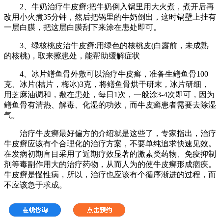
2、牛奶治疗牛皮癣:把牛奶倒入锅里用大火煮，煮开后再
改用小火煮35分钟，然后把锅里的牛奶倒出，这时锅壁上挂有
一层白膜，把这层白膜刮下来涂在患处即可。
3、绿核桃皮治牛皮癣:用绿色的核桃皮(白露前，未成熟
的核桃)，取来擦患处，能帮助缓解症状
4、冰片鳝鱼骨外敷可以治疗牛皮癣，准备生鳝鱼骨100
克、冰片(桔片，梅冰)3克，将鳝鱼骨烘干研末，冰片研细，
用芝麻油调和，敷在患处，每日1次，一般涂3-4次即可，因为
鳝鱼骨有清热、解毒、化湿的功效，而牛皮癣患者需要去除湿
气。
治疗牛皮癣最好偏方的介绍就是这些了，专家指出，治疗
牛皮癣应该有个合理化的治疗方案，不要单纯追求快速见效。
在发病初期盲目采用了近期疗效显著的激素类药物、免疫抑制
剂等毒副作用大的治疗药物，从而人为的使牛皮癣形成痼疾。
牛皮癣是慢性病，所以，治疗也应该有个循序渐进的过程，而
不应该急于求成。