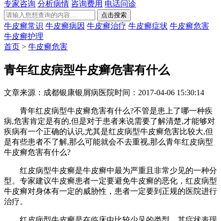
专家咨询
分析病情
咨询费用
电话问诊
牛皮癣常识
牛皮癣病因
牛皮癣治疗
牛皮癣症状
牛皮癣危害
牛皮癣护理
首页
>
牛皮癣危害
青年红皮病型牛皮癣危害有什么
文章来源：成都银康银屑病医院
时间：2017-04-06 15:30:14
青年红皮病型牛皮癣危害有什么?不管是患上了哪一种疾
病,危害肯定是有的,但是对于患者来说需要了解清楚,才能够对
疾病有一个正确的认识,尤其是红皮病型牛皮癣危害比较大,但
是有些患者不了解,那么可能就会不去重视,那么青年红皮病型
牛皮癣危害有什么?
红皮病型牛皮癣是牛皮癣中最为严重且非常少见的一种分
型。专家建议牛皮癣患者一定要避免牛皮癣的恶化，红皮病型
牛皮癣对身体有一定的威胁性，患者一定要到正规的医院进行
治疗。
红皮病型牛皮癣是在临床中比较少见的类型，其症状表现