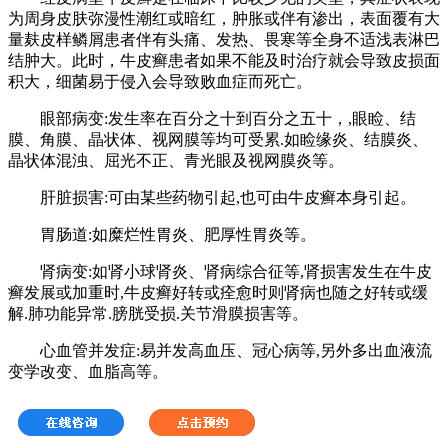
为周身皮肤弥漫性潮红或暗红，肿胀或伴有渗出，表面覆有大
量麸皮样鳞屑患者伴有头痛、发热、畏寒等全身不适浅表淋巴
结肿大。此时，牛皮癣患者如果不能及时治疗就会导致皮损面
积大，细菌易于侵入会导致败血症而死亡。
眼部病变:发生率在百分之十到百分之五十，,眼睑、结
膜、角膜、晶状体、视网膜等均可受累.如睑缘炎、结膜炎、
晶状体混浊、屈光不正、青光眼及视网膜炎等。
肝脏损害:可由某些药物引起,也可由牛皮癣本身引起。
胃肠道:如糜烂性胃炎、肥厚性胃炎等。
肾病变:如肾小球肾炎、肾病综合征等,肾损害发生在牛皮
癣发展或加重时,牛皮癣好转或痊愈时则肾病也随之好转或缓
解.肺功能异常.膀胱受损.关节滑膜损害等。
心血管并发症:易并发高血压、冠心病等,另外多出血液流
变学改变、血脂高等。