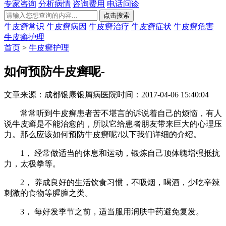
专家咨询
分析病情
咨询费用
电话问诊
牛皮癣常识
牛皮癣病因
牛皮癣治疗
牛皮癣症状
牛皮癣危害
牛皮癣护理
首页
>
牛皮癣护理
如何预防牛皮癣呢-
文章来源：成都银康银屑病医院
时间：2017-04-06 15:40:04
常常听到牛皮癣患者苦不堪言的诉说着自己的烦恼，有人
说牛皮癣是不能治愈的，所以它给患者朋友带来巨大的心理压
力。那么应该如何预防牛皮癣呢?以下我们详细的介绍。
1， 经常做适当的休息和运动，锻炼自己顶体魄增强抵抗
力，太极拳等。
2， 养成良好的生活饮食习惯，不吸烟，喝酒，少吃辛辣
刺激的食物等腥膻之类。
3， 每好发季节之前，适当服用润肤中药避免复发。